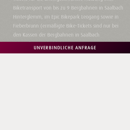
Biketransport von bis zu 9 Bergbahnen in Saalbach
Hinterglemm, im Epic Bikepark Leogang sowie in
Fieberbrunn (ermäßigte Bike-Tickets sind nur bei
den Kassen der Bergbahnen in Saalbach
Hinterglemm erhältlich)
UNVERBINDLICHE ANFRAGE
Erlebnisse für Kids: Berg Kodok, Montelino‘s
Erlebnisweg, Teufelswasser, Motorikweg,
Märchenwald, Kids-Wander Challenge,
Gipfelspielplätze
Uneingeschränkter Eintritt in Käpt‘n Hooks
Erlebnisfreibad Saalbach
Uneingeschränkte Nutzung des Talschlusszuges in
Hinterglemm
Uneingeschränkte Nutzung folgender SVV-Linien im